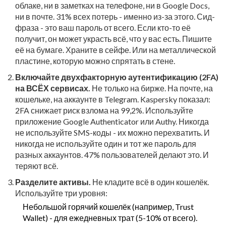
облаке, ни в заметках на телефоне, ни в Google Docs,
ни в почте. 31% всех потерь - именно из-за этого. Сид-
фраза - это ваш пароль от всего. Если кто-то её
получит, он может украсть всё, что у вас есть. Пишите
её на бумаге. Храните в сейфе. Или на металлической
пластине, которую можно спрятать в стене.
Включайте двухфакторную аутентификацию (2FA)
на ВСЁХ сервисах.
Не только на бирже. На почте, на
кошельке, на аккаунте в Telegram. Kaspersky показал:
2FA снижает риск взлома на 99,2%. Используйте
приложение Google Authenticator или Authy. Никогда
не используйте SMS-коды - их можно перехватить. И
никогда не используйте один и тот же пароль для
разных аккаунтов. 47% пользователей делают это. И
теряют всё.
Разделите активы.
Не кладите всё в один кошелёк.
Используйте три уровня:
Небольшой горячий кошелёк (например, Trust
Wallet) - для ежедневных трат (5-10% от всего).