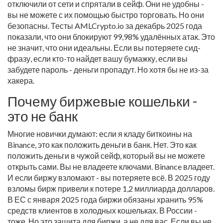
отключили от сети и спрятали в сейф. Они не удобны -
вы не можете с их помощью быстро торговать. Но они
безопасны. Тесты AMLCrypto.io за декабрь 2025 года
показали, что они блокируют 99,98% удалённых атак. Это
не значит, что они идеальны. Если вы потеряете сид-
фразу, если кто-то найдет вашу бумажку, если вы
забудете пароль - деньги пропадут. Но хотя бы не из-за
хакера.
Почему биржевые кошельки -
это не банк
Многие новички думают: если я кладу биткоины на
Binance, это как положить деньги в банк. Нет. Это как
положить деньги в чужой сейф, который вы не можете
открыть сами. Вы не владеете ключами. Binance владеет.
И если биржу взломают - вы потеряете всё. В 2025 году
взломы бирж привели к потере 1,2 миллиарда долларов.
В ЕС с января 2025 года биржи обязаны хранить 95%
средств клиентов в холодных кошельках. В России -
тоже. Но это защита для биржи, а не для вас. Если вы не