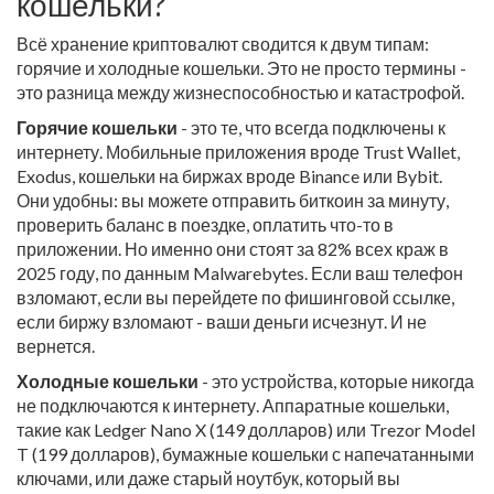
кошельки?
Всё хранение криптовалют сводится к двум типам:
горячие и холодные кошельки. Это не просто термины -
это разница между жизнеспособностью и катастрофой.
Горячие кошельки
- это те, что всегда подключены к
интернету. Мобильные приложения вроде Trust Wallet,
Exodus, кошельки на биржах вроде Binance или Bybit.
Они удобны: вы можете отправить биткоин за минуту,
проверить баланс в поездке, оплатить что-то в
приложении. Но именно они стоят за 82% всех краж в
2025 году, по данным Malwarebytes. Если ваш телефон
взломают, если вы перейдете по фишинговой ссылке,
если биржу взломают - ваши деньги исчезнут. И не
вернется.
Холодные кошельки
- это устройства, которые никогда
не подключаются к интернету. Аппаратные кошельки,
такие как Ledger Nano X (149 долларов) или Trezor Model
T (199 долларов), бумажные кошельки с напечатанными
ключами, или даже старый ноутбук, который вы