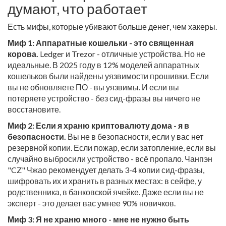
думают, что работает
Есть мифы, которые убивают больше денег, чем хакеры.
Миф 1: Аппаратные кошельки - это священная
корова.
Ledger и Trezor - отличные устройства. Но не
идеальные. В 2025 году в 12% моделей аппаратных
кошельков были найдены уязвимости прошивки. Если
вы не обновляете ПО - вы уязвимы. И если вы
потеряете устройство - без сид-фразы вы ничего не
восстановите.
Миф 2: Если я храню криптовалюту дома - я в
безопасности.
Вы не в безопасности, если у вас нет
резервной копии. Если пожар, если затопление, если вы
случайно выбросили устройство - всё пропало. Чанпэн
"CZ" Чжао рекомендует делать 3-4 копии сид-фразы,
шифровать их и хранить в разных местах: в сейфе, у
родственника, в банковской ячейке. Даже если вы не
эксперт - это делает вас умнее 90% новичков.
Миф 3: Я не храню много - мне не нужно быть