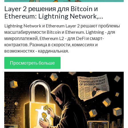
Layer 2 решения для Bitcoin и
Ethereum: Lightning Network,
Arbitrum и Optimism в 2025 году
Lightning Network и Ethereum Layer 2 решают проблемы
масштабируемости Bitcoin и Ethereum. Lightning - для
микроплатежей, Ethereum L2 - для DeFi и смарт-
контрактов. Разница в скорости, комиссиях и
возможностях - кардинальная.
Просмотреть больше