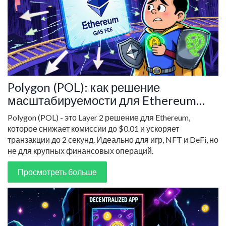
Polygon (POL): как решение
масштабируемости для Ethereum
снижает комиссии и ускоряет
Polygon (POL) - это Layer 2 решение для Ethereum,
транзакции
которое снижает комиссии до $0.01 и ускоряет
транзакции до 2 секунд. Идеально для игр, NFT и DeFi, но
не для крупных финансовых операций.
Просмотреть больше