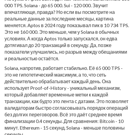
000 TPS. Solana - до 65 000. Sui - 120 000. Звучит
впечатляюще, правда? Но если вы посмотрите на
реальные данные за последние месяцы, картина
меняется. Aptos в 2024 году показывал пик в 10 734 TPS.
Это не 160 000. Это меньше, чем у Solana в обычных
условиях. А когда Aptos только запускался, он едва
дотягивал до 20 транзакций в секунду. Да, позже
показатели улучшились, но разрыв между обещаниями
и реальностью остаётся.
Solana, напротив, работает стабильно. Её 65 000 TPS -
это не гипотетический максимум, а то, что сеть
действительно обрабатывает каждый день. Она
использует Proof-of-History - уникальный механизм,
который добавляет временные метки к каждой
транзакции, как будто это лента с датами. Это позволяет
валидаторам быстро согласовывать порядок операций
без долгих переговоров. Всё это даёт среднее время
финализации 0.4 секунды. Для сравнения: Bitcoin - 10
минут. Ethereum - 15 секунд. Solana - меньше половины
секунды.