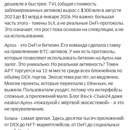
дешевле и быстрее. TVL (общая стоимость
заблокированных активов) вырос с $300 млн в августе
2023 до $1 млрд в январе 2026. Но важно: большая
часть этого - токены SUI, а не реальные DeFi-протоколы.
Это означает, что рост пока основан на спекуляции, а не
на использовании.
Aptos - это DeFi и биткоин. Его команда сделала ставку
на привлечение BTC-активов. У них есть протоколы,
которые позволяют использовать биткоин на Aptos как
залог. Это уникально. Но реальная активность? Токен
APT торгуется на 12-м месте среди всех блокчейнов по
объёму DEX-торгов. Экосистема растёт, но медленно.
Многие проекты, которые переехали с Ethereum, не
выжили. Пользователи уходят, потому что интерфейсы
сложные, а приложений мало. Блог Block-Chain24 даже
назвал Aptos «показухой с мёртвой экосистемой» - и это
не преувеличение.
Solana - самая зрелая. Здесь десятки тысяч приложений:
от DEX до NFT-маркетплейсов, от DeFi до социальных