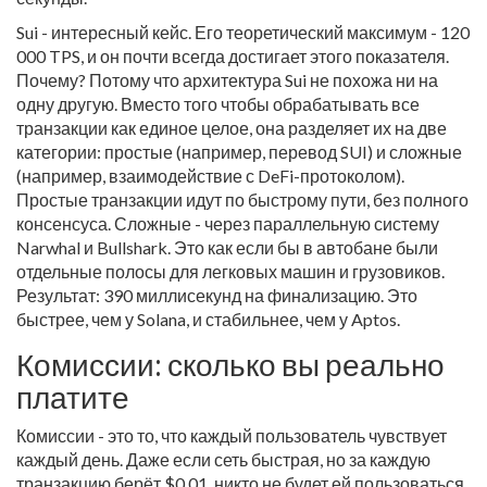
Sui - интересный кейс. Его теоретический максимум - 120
000 TPS, и он почти всегда достигает этого показателя.
Почему? Потому что архитектура Sui не похожа ни на
одну другую. Вместо того чтобы обрабатывать все
транзакции как единое целое, она разделяет их на две
категории: простые (например, перевод SUI) и сложные
(например, взаимодействие с DeFi-протоколом).
Простые транзакции идут по быстрому пути, без полного
консенсуса. Сложные - через параллельную систему
Narwhal и Bullshark. Это как если бы в автобане были
отдельные полосы для легковых машин и грузовиков.
Результат: 390 миллисекунд на финализацию. Это
быстрее, чем у Solana, и стабильнее, чем у Aptos.
Комиссии: сколько вы реально
платите
Комиссии - это то, что каждый пользователь чувствует
каждый день. Даже если сеть быстрая, но за каждую
транзакцию берёт $0.01, никто не будет ей пользоваться.