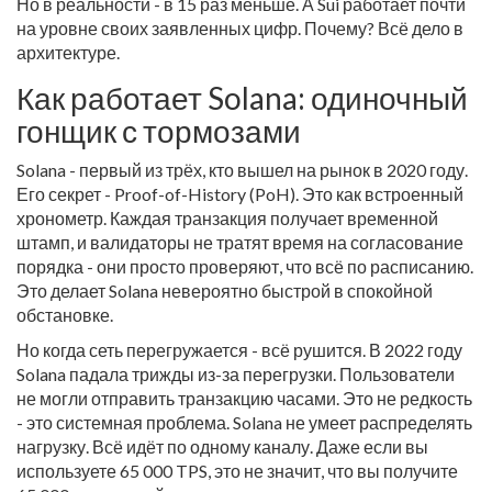
Но в реальности - в 15 раз меньше. А Sui работает почти
на уровне своих заявленных цифр. Почему? Всё дело в
архитектуре.
Как работает Solana: одиночный
гонщик с тормозами
Solana - первый из трёх, кто вышел на рынок в 2020 году.
Его секрет - Proof-of-History (PoH). Это как встроенный
хронометр. Каждая транзакция получает временной
штамп, и валидаторы не тратят время на согласование
порядка - они просто проверяют, что всё по расписанию.
Это делает Solana невероятно быстрой в спокойной
обстановке.
Но когда сеть перегружается - всё рушится. В 2022 году
Solana падала трижды из-за перегрузки. Пользователи
не могли отправить транзакцию часами. Это не редкость
- это системная проблема. Solana не умеет распределять
нагрузку. Всё идёт по одному каналу. Даже если вы
используете 65 000 TPS, это не значит, что вы получите