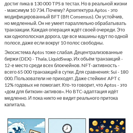
достиг пика в 130 000 TPS в тестах. Но в реальной жизни
- максимум 10 734. Почему? Архитектура Aptos - это
модифицированный BFT (Bft Consensus). Он устойчив,
но медленный. Он не умеет параллельно обрабатывать
транзакции. Каждая операция ждёт своей очереди. Это
как однополосная дорога, где все машины едут по одной
полосе, даже если вокруг 10 полос свободны.
Экосистема Aptos тоже слабая. Децентрализованные
биржи (DEX) - Thala, LiquidSwap. Их объём транзакций -
12-е место среди всех блокчейнов. NFT-активность -
всего 65 000 транзакций в сутки. Для сравнения: Sui - 180
000. Пользователи не приходят. Даже стейкинг APT с
12% годовых не помогает. Кто-то говорит, что Aptos - это
«дом для биткоин-активов». Но BTC-адаптация идёт
медленно. И пока никто не видит реального притока
капитала.