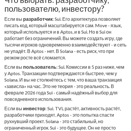
пользователю, инвестору?
Если вы
разработчик
: Sui. Его архитектура позволяет
писать код, который масштабируется сам. Move - язык,
который используется и в Aptos, и в Sui. Но в Sui он
работает без ограничений. Вы можете создать игру, где
тысячи игроков одновременно взаимодействуют - и сеть
не упадёт. В Aptos - нет. В Solana - есть риск, что при
резком росте всё сломается.
Если вы
пользователь
: Sui. Комиссии в 5 раз ниже, чем
у Aptos. Транзакции подтверждаются быстрее, чем у
Solana. И вы не столкнётесь с тем, что ваша транзакция
«зависла» на час. Это не теория - это реальность. В
феврале 2026 года Sui - самый надёжный выбор для
повседневного использования.
Если вы
инвестор
: Sui. TVL растёт, активность растёт,
разработчики приходят. Aptos - это попытка спасти
рухнувший проект. Solana - это стабильный, но
ограниченный игрок. Sui - это будущее. Он не просто